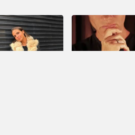
rina Nature
Cantegrill
20%
2
Joyas
s, Martes y
coles
Lunes, Martes y
Miércoles