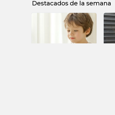
Destacados de la semana
Mis Petates
Ma
20%
Lunes, Martes y
Lune
Miércoles
Miér