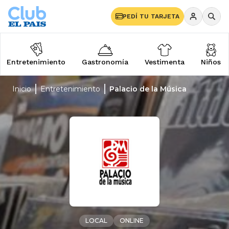
PEDÍ TU TARJETA
Entretenimiento
Gastronomía
Vestimenta
Niños
Inicio
Entretenimiento
Palacio de la Música
LOCAL
ONLINE