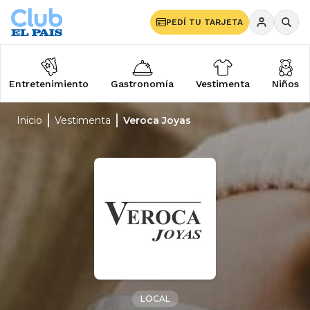
PEDÍ TU TARJETA
Entretenimiento
Gastronomía
Vestimenta
Niños
Inicio
Vestimenta
Veroca Joyas
LOCAL