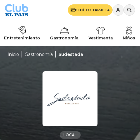
PEDÍ TU TARJETA
Entretenimiento
Gastronomía
Vestimenta
Niños
Inicio
Gastronomía
Sudestada
LOCAL