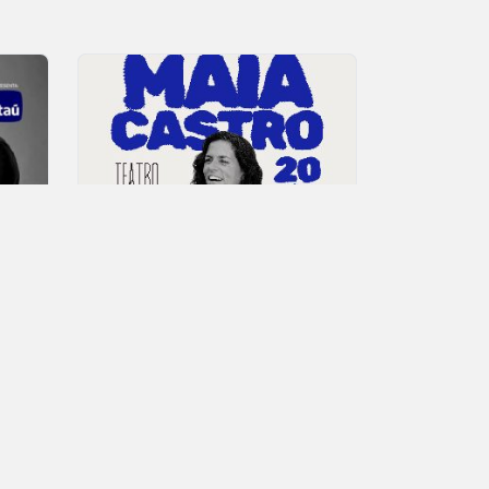
22 DE AGOSTO - 20HS
Maia Castro – 20
Olivia W
x1
2x1
años
Todos los d
Todos los días