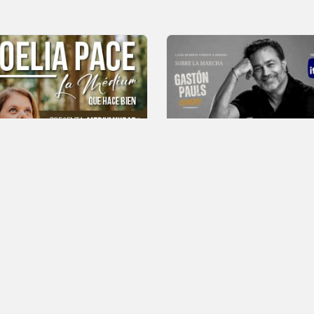
8 Y 9 DE SETIEMBRE
AGOTADO
lia Pace
Sobre la Marcha –
2x1
2
Espejos Gastón
s los días
Pauls
Todos los días