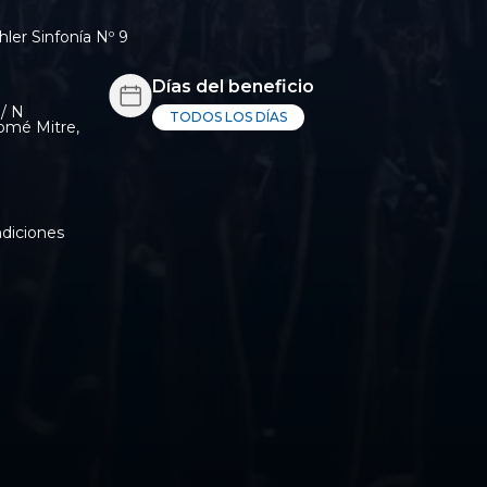
ler Sinfonía Nº 9
Días del beneficio
/ N
TODOS LOS DÍAS
omé Mitre,
os y condiciones