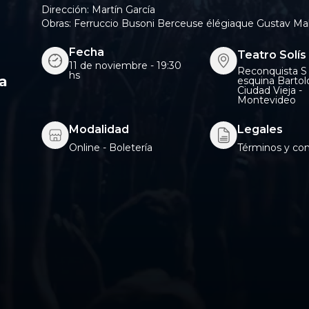
Dirección: Martín García
Obras: Ferruccio Busoni Berceuse élégiaque Gustav Mah
Fecha
Teatro Solís
11 de noviembre - 19:30
Reconquista S 
hs
ca
esquina Bartol
Ciudad Vieja -
Montevideo
Modalidad
Legales
Online - Boletería
Términ