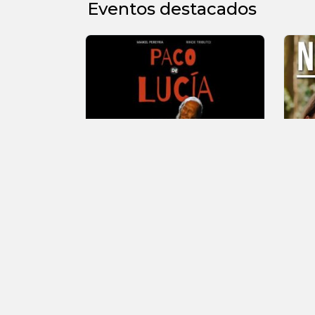
Eventos destacados
30 DE SEPTIEMBRE - 20HS
Tributo a Paco de
Noe
2x1
Lucía
Todo
Todos los días