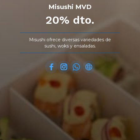
Misushi MVD
20% dto.
Misushi ofrece diversas variedades de
sushi, woks y ensaladas.