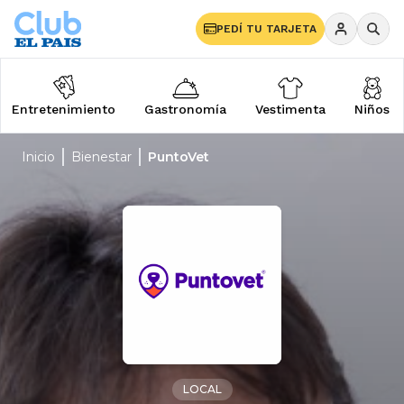
PEDÍ TU TARJETA
Entretenimiento
Gastronomía
Vestimenta
Niños
Inicio
Bienestar
PuntoVet
LOCAL