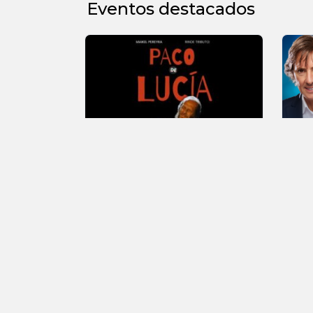
Eventos destacados
30 DE SEPTIEMBRE - 20HS
1
NUEV
Tributo a Paco de
La 
2x1
Lucía
ton
Todos los días
Todo