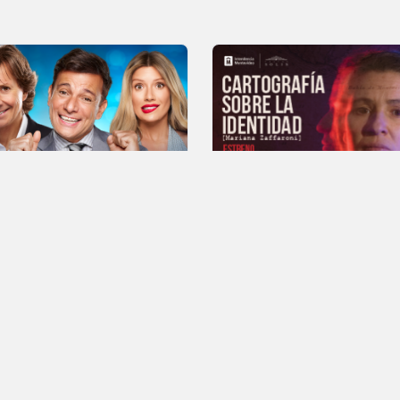
3 Y 14 DE AGOSTO - 20 HS.
27 DE SETIEMBRE AL 25 
A FUNCIÓN: 15 DE AGOSTO -
OCTUBRE
22:30HS
cena de los
Cartografía sobre
2x1
2
tos
la Identidad
s los días
Todos los días