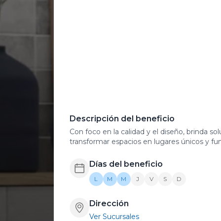
Descripción del beneficio
Con foco en la calidad y el diseño, brinda so
transformar espacios en lugares únicos y fun
Días del beneficio
L
M
M
J
V
S
D
Dirección
Ver Sucursales